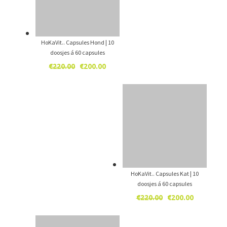
HoKaVit.. Capsules Hond | 10
doosjes á 60 capsules
Oorspronkelijke
Huidige
€
220.00
€
200.00
prijs
prijs
was:
is:
€220.00.
€200.00.
HoKaVit.. Capsules Kat | 10
doosjes á 60 capsules
Oorspronkelijke
Huidige
€
220.00
€
200.00
prijs
prijs
was:
is: