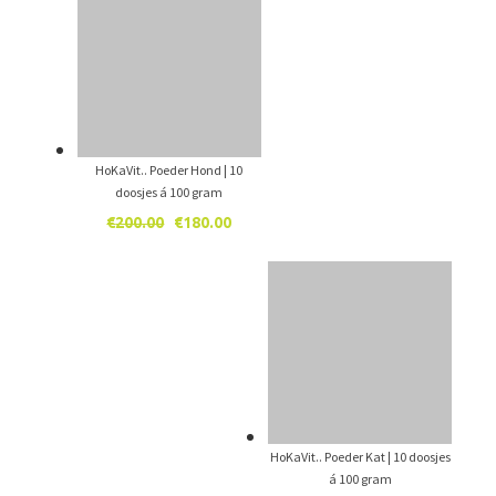
€220.00.
€200.00.
HoKaVit.. Poeder Hond | 10
doosjes á 100 gram
Oorspronkelijke
Huidige
€
200.00
€
180.00
prijs
prijs
was:
is:
€200.00.
€180.00.
HoKaVit.. Poeder Kat | 10 doosjes
á 100 gram