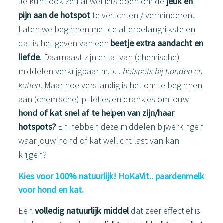
Je kunt ook zelf al wel iets doen om de
jeuk en
pijn aan de hotspot
te verlichten / verminderen.
Laten we beginnen met de allerbelangrijkste en
dat is het geven van een
beetje extra aandacht en
liefde
. Daarnaast zijn er tal van (chemische)
middelen verkrijgbaar m.b.t.
hotspots bij honden en
katten
. Maar hoe verstandig is het om te beginnen
aan (chemische) pilletjes en drankjes om jouw
hond of kat snel af te helpen van zijn/haar
hotspots?
En hebben deze middelen bijwerkingen
waar jouw hond of kat wellicht last van kan
krijgen?
Kies voor 100% natuurlijk! HoKaVit.. paardenmelk
voor hond en kat.
Een
volledig natuurlijk middel
dat zeer effectief is