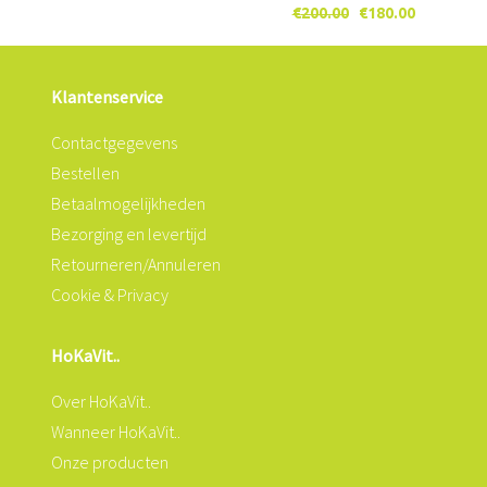
Oorspronkelijke
Huidige
€
200.00
€
180.00
prijs
prijs
was:
is:
Klantenservice
€200.00.
€180.00.
Contactgegevens
Bestellen
Betaalmogelijkheden
Bezorging en levertijd
Retourneren/Annuleren
Cookie & Privacy
HoKaVit..
Over HoKaVit..
Wanneer HoKaVit..
Onze producten