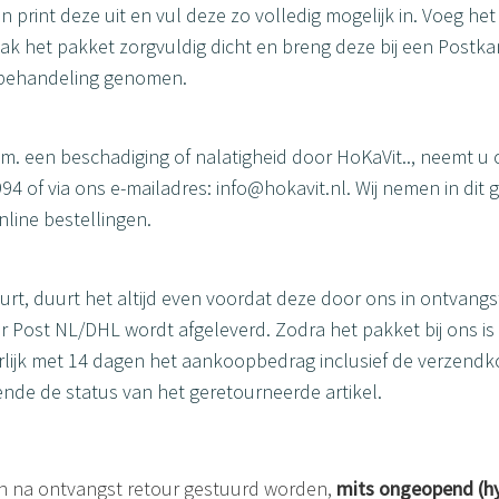
en print deze uit en vul deze zo volledig mogelijk in. Voeg 
lak het pakket zorgvuldig dicht en breng deze bij een Postka
n behandeling genomen.
.v.m. een beschadiging of nalatigheid door HoKaVit.., neemt u
 of via ons e-mailadres: info@hokavit.nl. Wij nemen in dit
nline bestellingen.
uurt, duurt het altijd even voordat deze door ons in ontvan
 Post NL/DHL wordt afgeleverd. Zodra het pakket bij ons is 
erlijk met 14 dagen het aankoopbedrag inclusief de verzend
nde de status van het geretourneerde artikel.
n na ontvangst retour gestuurd worden,
mits ongeopend (h