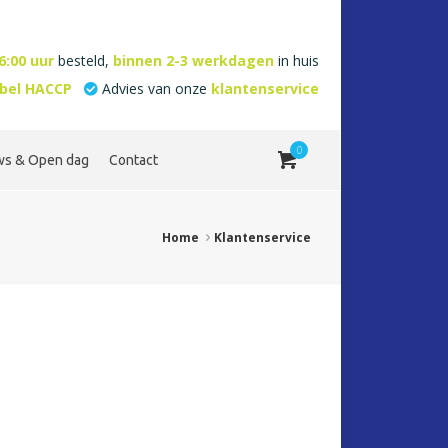
6:00 uur
besteld,
binnen 2-3 werkdagen
in huis
abel HACCP
Advies van onze
klantenservice
0
ws & Open dag
Contact
Home
Klantenservice