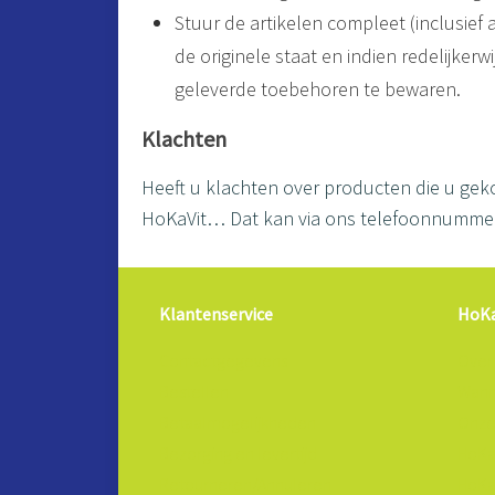
Stuur de artikelen compleet (inclusief 
de originele staat en indien redelijkerw
geleverde toebehoren te bewaren.
Klachten
Heeft u klachten over producten die u geko
HoKaVit… Dat kan via ons telefoonnummer: 
Klantenservice
HoKa
Contactgegevens
Over 
Bestellen
Wann
Betaalmogelijkheden
Onze
Bezorging en levertijd
HoKaV
Retourneren/Annuleren
HoKaV