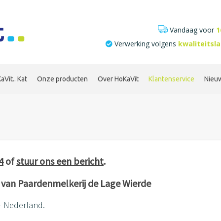
Vandaag voor
1
Verwerking volgens
kwaliteitsl
aVit.. Kat
Onze producten
Over HoKaVit
Klantenservice
Nieu
4
of
stuur ons een bericht
.
ct van Paardenmelkerij de Lage Wierde
– Nederland.