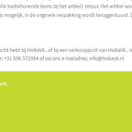
alle toebehorende items bij het artikel) retour. Het artikel w
ijs mogelijk, in de originele verpakking wordt teruggestuurd.
cht hebt bij HoKaVit.. of bij een verkooppunt van HoKaVit..
+31 596 572994 of via ons e-mailadres: info@hokavit.nl
Vit..
HoKaVit..
eer HoKaVit..
 producten
it.. hond
it.. kat