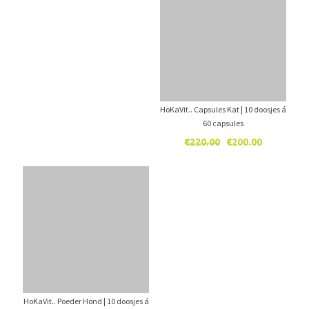
€220.00.
€200.00.
HoKaVit.. Capsules Kat | 10 doosjes á
60 capsules
Oorspronkelijke
Huidige
€
220.00
€
200.00
prijs
prijs
was:
is:
€220.00.
€200.00.
HoKaVit.. Poeder Hond | 10 doosjes á