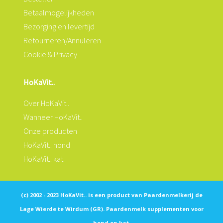
Betaalmogelijkheden
Bezorging en levertijd
Retourneren/Annuleren
Cookie & Privacy
HoKaVit..
Over HoKaVit..
Wanneer HoKaVit..
Onze producten
HoKaVit.. hond
HoKaVit.. kat
(c) 2002 - 2023 HoKaVit.. is een product van Paardenmelkerij de
Lage Wierde te Wirdum (GR). Paardenmelk supplementen voor
hond en kat.