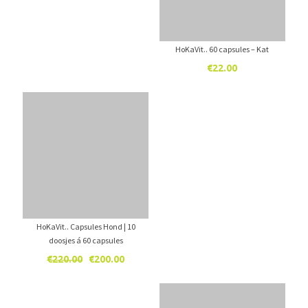
HoKaVit.. 60 capsules – Kat
€
22.00
HoKaVit.. Capsules Hond | 10
doosjes á 60 capsules
Oorspronkelijke
Huidige
€
220.00
€
200.00
prijs
prijs
was:
is: