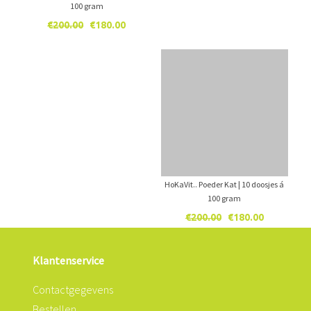
100 gram
Oorspronkelijke
Huidige
€
200.00
€
180.00
prijs
prijs
was:
is:
€200.00.
€180.00.
HoKaVit.. Poeder Kat | 10 doosjes á
100 gram
Oorspronkelijke
Huidige
€
200.00
€
180.00
prijs
prijs
was:
is:
Klantenservice
€200.00.
€180.00.
Contactgegevens
Bestellen